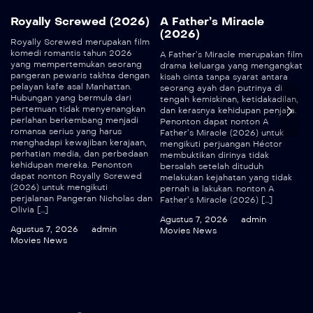
Royally Screwed (2026)
A Father’s Miracle
(2026)
Royally Screwed merupakan film
komedi romantis tahun 2026
A Father’s Miracle merupakan film
yang mempertemukan seorang
drama keluarga yang mengangkat
pangeran pewaris takhta dengan
kisah cinta tanpa syarat antara
pelayan kafe asal Manhattan.
seorang ayah dan putrinya di
Hubungan yang bermula dari
tengah kemiskinan, ketidakadilan,
pertemuan tidak menyenangkan
dan kerasnya kehidupan penjara.
perlahan berkembang menjadi
Penonton dapat nonton A
romansa serius yang harus
Father’s Miracle (2026) untuk
menghadapi kewajiban kerajaan,
mengikuti perjuangan Héctor
perhatian media, dan perbedaan
membuktikan dirinya tidak
kehidupan mereka. Penonton
bersalah setelah dituduh
dapat nonton Royally Screwed
melakukan kejahatan yang tidak
(2026) untuk mengikuti
pernah ia lakukan. nonton A
perjalanan Pangeran Nicholas dan
Father’s Miracle (2026) […]
Olivia […]
Agustus 7, 2026
admin
Agustus 7, 2026
admin
Movies News
Movies News