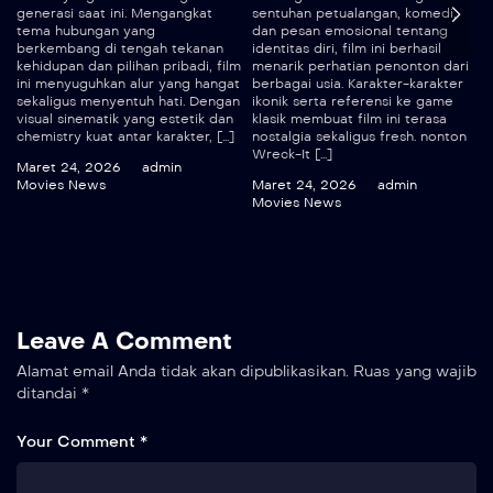
generasi saat ini. Mengangkat
sentuhan petualangan, komedi,
tema hubungan yang
dan pesan emosional tentang
berkembang di tengah tekanan
identitas diri, film ini berhasil
kehidupan dan pilihan pribadi, film
menarik perhatian penonton dari
ini menyuguhkan alur yang hangat
berbagai usia. Karakter-karakter
sekaligus menyentuh hati. Dengan
ikonik serta referensi ke game
visual sinematik yang estetik dan
klasik membuat film ini terasa
chemistry kuat antar karakter, […]
nostalgia sekaligus fresh. nonton
Wreck-It […]
Maret 24, 2026
admin
Movies News
Maret 24, 2026
admin
Movies News
Leave A Comment
Alamat email Anda tidak akan dipublikasikan.
Ruas yang wajib
ditandai
*
Your Comment *