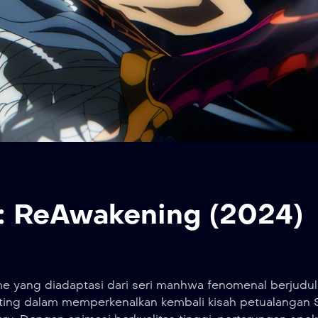
g: ReAwakening (2024)
me yang diadaptasi dari seri manhwa fenomenal berjudu
nting dalam memperkenalkan kembali kisah petualangan 