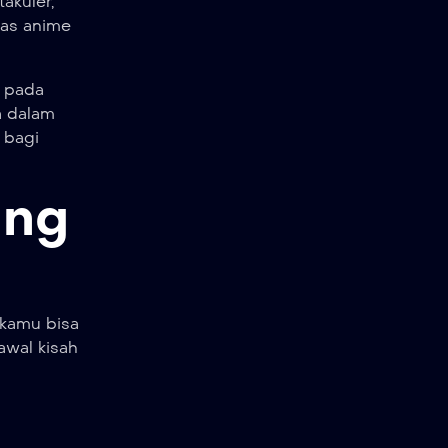
akuler,
tas anime
g pada
a dalam
 bagi
ing
 kamu bisa
awal kisah