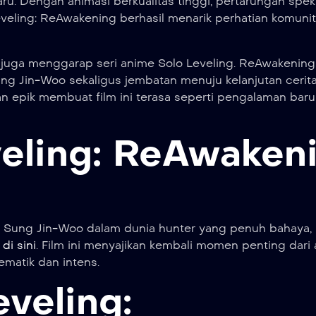
 Dengan animasi berkualitas tinggi, pertarungan spekt
Leveling: ReAwakening berhasil menarik perhatian komuni
ng juga menggarap seri anime Solo Leveling. ReAwakenin
ng Jin-Woo sekaligus jembatan menuju kelanjutan cerit
an epik membuat film ini terasa seperti pengalaman baru
veling: ReAwaken
l Sung Jin-Woo dalam dunia hunter yang penuh bahaya,
di sini
. Film ini menyajikan kembali momen penting dari 
ematik dan intens.
eveling: