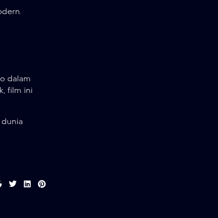
odern.
oo dalam
 film ini
 dunia