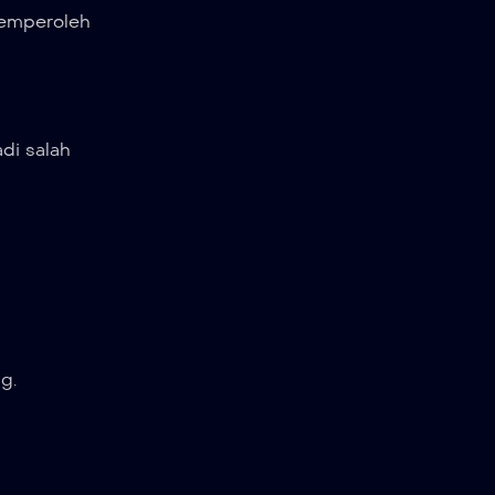
memperoleh
di salah
g.