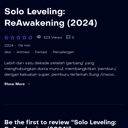
Solo Leveling:
ReAwakening (2024)
323 Views
0
2024
116 min
Aksi
Animasi
Fantasi
Petualangan
Lebih dari satu dekade setelah ‘gerbang’ yang
menghubungkan dunia muncul, membangkitkan ‘pemburu’
dengan kekuatan super, pemburu terlemah Sung Jinwoo
bertemu dengan ruang bawah tanah ganda dan menerima
Show More
sebuah misi misterius, menjadi satu-satunya yang mampu
naik level, mengubah takdirnya. Rekap singkat musim
pertama dipadukan dengan cuplikan eksklusif dua episode
pertama dari musim kedua yang sangat dinantikan dalam
satu pengalaman penggemar teater yang monumental.
\
Be the first to review “Solo Leveling: