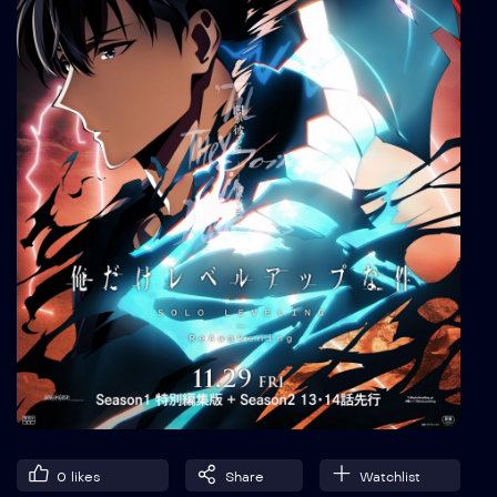
0
likes
Share
Watchlist