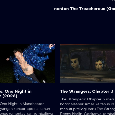
nonton The Treacherous (Gan
s. One Night in
The Strangers: Chapter 3
r (2026)
The Strangers: Chapter 3 meru
 One Night in Manchester.
horor slasher Amerika tahun 2
yangan konser spesial tahun
menutup trilogi baru The Stran
endokumentasikan kembalinya
Renny Harlin. Ceritanya kembal