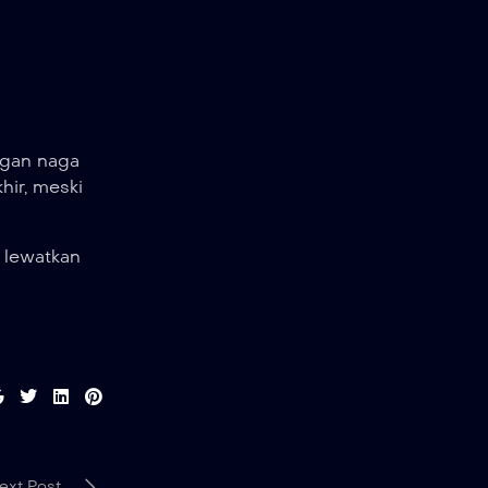
ngan naga
hir, meski
 lewatkan
ext Post