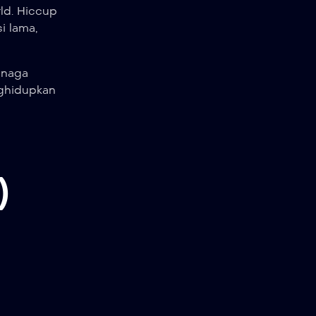
rld. Hiccup
i lama,
 naga
nghidupkan
)