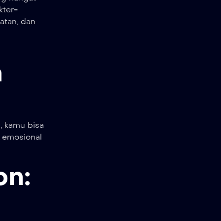
kter-
atan, dan
n
, kamu bisa
n emosional
on: