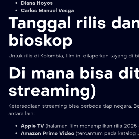
Diana Hoyos
Carlos Manuel Vesga
Tanggal rilis da
bioskop
Untuk rilis di Kolombia, film ini dilaporkan tayang di
Di mana bisa di
streaming)
Ketersediaan streaming bisa berbeda tiap negara. Be
antara lain:
Apple TV
(halaman film menampilkan rilis 2025 d
Amazon Prime Video
(tercantum pada katalog 