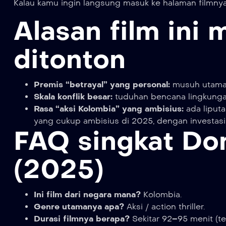
Kalau kamu ingin langsung masuk ke halaman filmnya
Alasan film ini 
ditonton
Premis “betrayal” yang personal:
musuh utamany
Skala konflik besar:
tuduhan bencana lingkunga
Rasa “aksi Kolombia” yang ambisius:
ada liputa
yang cukup ambisius di 2025, dengan investasi
FAQ singkat Do
(2025)
Ini film dari negara mana?
Kolombia.
Genre utamanya apa?
Aksi / action thriller.
Durasi filmnya berapa?
Sekitar 92–95 menit (t