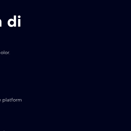
 di
olor.
e platform