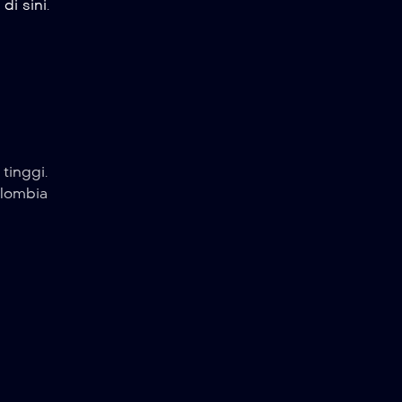
di sini
.
tinggi.
olombia