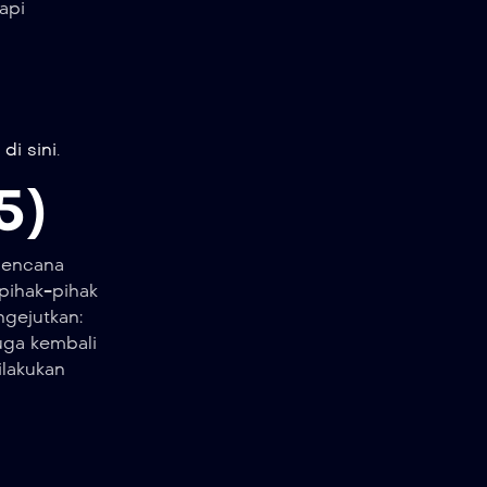
api
di sini
.
5)
bencana
pihak-pihak
gejutkan:
juga kembali
ilakukan