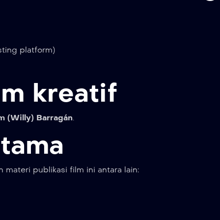
sting platform)
im kreatif
m (Willy) Barragán
.
utama
teri publikasi film ini antara lain: