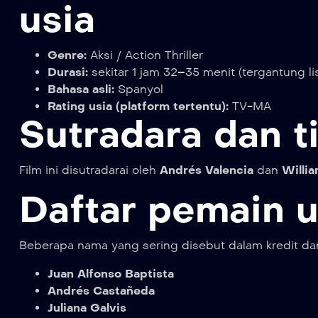
usia
Genre:
Aksi / Action Thriller
Durasi:
sekitar 1 jam 32–35 menit (tergantung li
Bahasa asli:
Spanyol
Rating usia (platform tertentu):
TV-MA
Sutradara dan t
Film ini disutradarai oleh
Andrés Valencia
dan
Willia
Daftar pemain 
Beberapa nama yang sering disebut dalam kredit dan ma
Juan Alfonso Baptista
Andrés Castañeda
Juliana Galvis