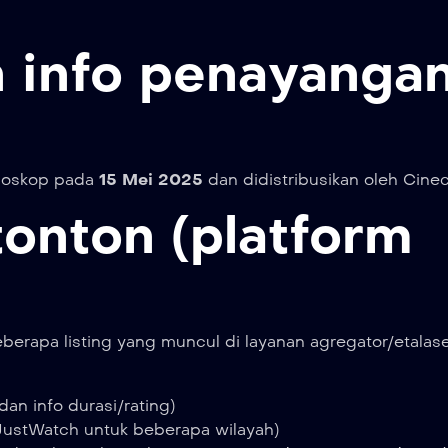
n info penayangan
 bioskop pada
15 Mei 2025
dan didistribusikan oleh Cinec
tonton (platform
berapa listing yang muncul di layanan agregator/etalas
an info durasi/rating)
JustWatch untuk beberapa wilayah)