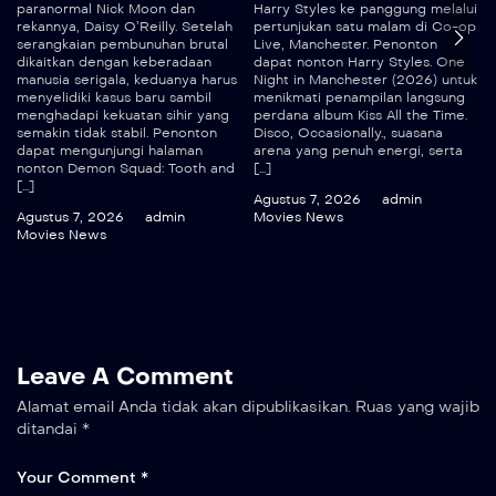
paranormal Nick Moon dan
Harry Styles ke panggung melalui
rekannya, Daisy O’Reilly. Setelah
pertunjukan satu malam di Co-op
serangkaian pembunuhan brutal
Live, Manchester. Penonton
dikaitkan dengan keberadaan
dapat nonton Harry Styles. One
manusia serigala, keduanya harus
Night in Manchester (2026) untuk
menyelidiki kasus baru sambil
menikmati penampilan langsung
menghadapi kekuatan sihir yang
perdana album Kiss All the Time.
semakin tidak stabil. Penonton
Disco, Occasionally., suasana
dapat mengunjungi halaman
arena yang penuh energi, serta
nonton Demon Squad: Tooth and
[…]
[…]
Agustus 7, 2026
admin
Agustus 7, 2026
admin
Movies News
Movies News
Leave A Comment
Alamat email Anda tidak akan dipublikasikan.
Ruas yang wajib
ditandai
*
Your Comment *