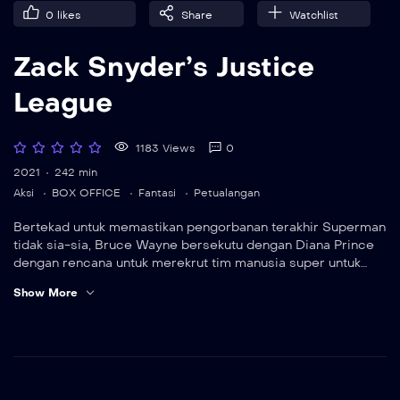
0
likes
Share
Watchlist
Zack Snyder’s Justice
League
1183 Views
0
2021
242 min
Aksi
BOX OFFICE
Fantasi
Petualangan
Bertekad untuk memastikan pengorbanan terakhir Superman
tidak sia-sia, Bruce Wayne bersekutu dengan Diana Prince
dengan rencana untuk merekrut tim manusia super untuk
melindungi dunia dari ancaman dahsyat yang akan datang.
Show More