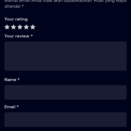
Alamat email Anda tidak akan dipublikasikan.
Ruas yang wajib
ditandai
*
Your rating
Your review
*
Name *
Email *