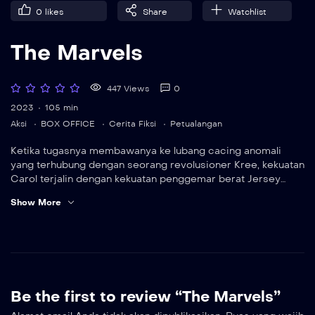
0
likes
Share
Watchlist
The Marvels
447 Views
0
2023
105 min
Aksi
BOX OFFICE
Cerita Fiksi
Petualangan
Ketika tugasnya membawanya ke lubang cacing anomali
yang terhubung dengan seorang revolusioner Kree, kekuatan
Carol terjalin dengan kekuatan penggemar berat Jersey
City, Kamala Khan, alias Ms. Marvel, dan keponakan Carol
Show More
yang terasing, yang kini menjadi astronot S.A.B.E.R., Kapten
Monica Rambeau. Bersama-sama, trio yang tidak terduga ini
harus bekerja sama dan belajar untuk berkoordinasi demi
menyelamatkan alam semesta.
Be the first to review “The Marvels”