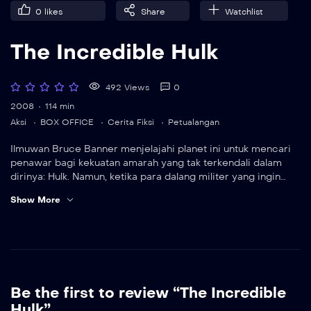
0
likes
Share
Watchlist
The Incredible Hulk
492 Views
0
2008
114 min
Aksi
BOX OFFICE
Cerita Fiksi
Petualangan
Ilmuwan Bruce Banner menjelajahi planet ini untuk mencari
penawar bagi kekuatan amarah yang tak terkendali dalam
dirinya: Hulk. Namun, ketika para dalang militer yang ingin
memanfaatkan kekuatannya memaksanya kembali ke
Show More
peradaban, ia mendapati dirinya berhadapan langsung
dengan musuh baru yang mematikan.
Be the first to review “The Incredible
Hulk”