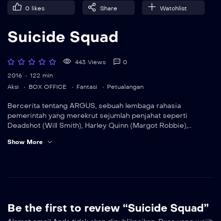
0
likes
Share
Watchlist
Suicide Squad
443 Views
0
2016
122 min
Aksi
BOX OFFICE
Fantasi
Petualangan
Bercerita tentang ARGUS, sebuah lembaga rahasia
pemerintah yang merekrut sejumlah penjahat seperti
Deadshot (Will Smith), Harley Quinn (Margot Robbie),
Enchantress (Cara Delevingnee), Captain Boomerang (Jay
Show More
Courtney), Amanda Waller (Viola Davis), El Diablo (Jay
Hernandes), dan Rick Flag (Joel Kinnaman) untuk bergabung
dalam tim khusus yang dikenal sebagai Task Force X.
Kelompok ini diberikan sebuah misi berbahaya sebagai
pertukaran grasi sekaligus untuk menyelamatkan dunia dari
ancaman yang sangat kuat.
Be the first to review “Suicide Squad”