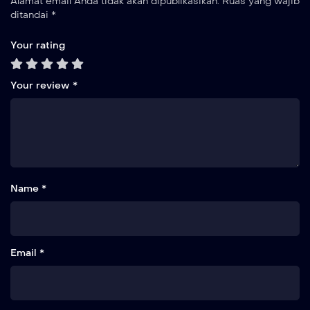
Alamat email Anda tidak akan dipublikasikan.
Ruas yang wajib
ditandai
*
Your rating
Your review
*
Name *
Email *