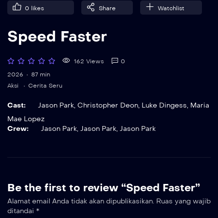
0
likes
Share
Watchlist
Speed Faster
162 Views
0
2026
87 min
Aksi
Cerita Seru
Cast:
Jason Park
,
Christopher Deon
,
Luke Dingess
,
Maria
Mae Lopez
Crew:
Jason Park
,
Jason Park
,
Jason Park
Be the first to review “Speed Faster”
Alamat email Anda tidak akan dipublikasikan.
Ruas yang wajib
ditandai
*