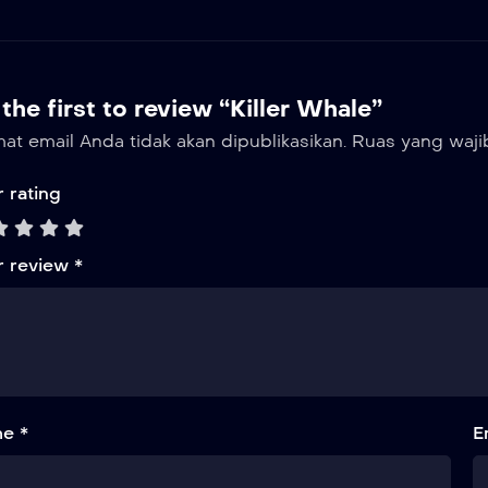
the first to review “Killer Whale”
at email Anda tidak akan dipublikasikan.
Ruas yang waji
 rating
r review
*
e *
E