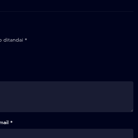
b ditandai
*
mail *