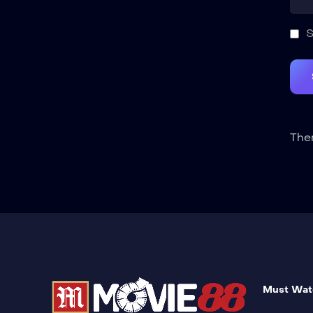
S
Ther
Must Wat