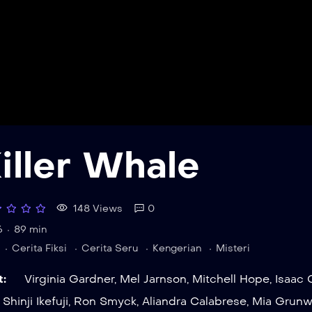
iller Whale
148 Views
0
6
89 min
Cerita Fiksi
Cerita Seru
Kengerian
Misteri
t:
Virginia Gardner
,
Mel Jarnson
,
Mitchell Hope
,
Isaac 
,
Shinji Ikefuji
,
Ron Smyck
,
Aliandra Calabrese
,
Mia Grunw