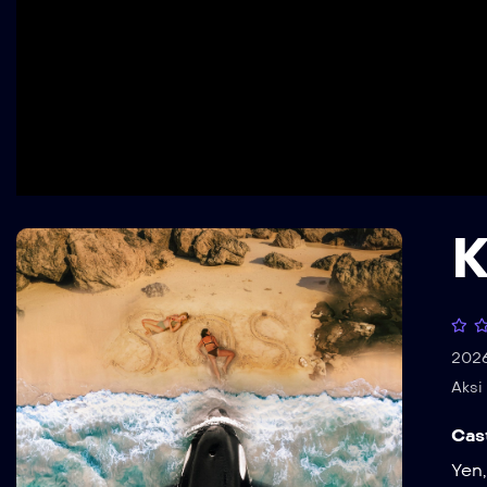
K
202
Aksi
Cas
Yen