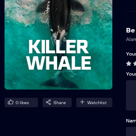
Be 
Alam
Your
You
0
likes
Share
Watchlist
Nam