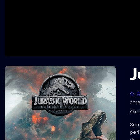
J
201
Aksi
Sete
per
dino