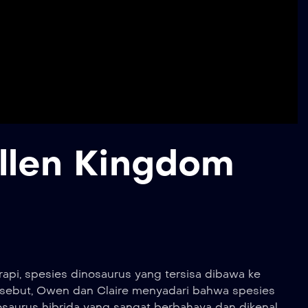
allen Kingdom
rapi, spesies dinosaurus yang tersisa dibawa ke
rsebut, Owen dan Claire menyadari bahwa spesies
nosaurus hibrida yang sangat berbahaya dan dikenal