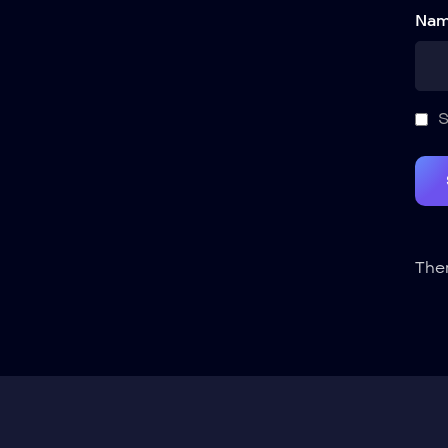
Nam
S
Ther