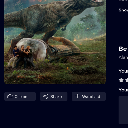
den
Sho
Be 
Alam
Your
You
0
likes
Share
Watchlist