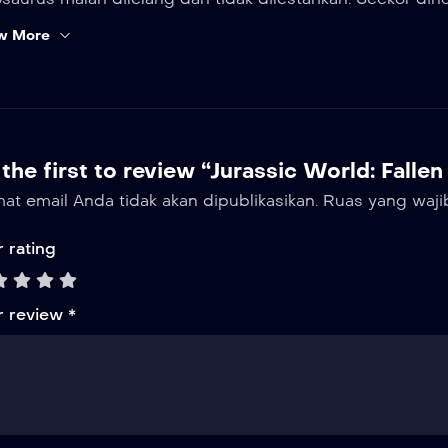
gan nama Indoraptor, kabur dan mulai meneror penduduk
w More
the first to review “Jurassic World: Fall
at email Anda tidak akan dipublikasikan.
Ruas yang waji
 rating
r review
*