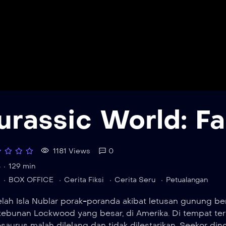
urassic World: F
1181 Views
0
8
129 min
BOX OFFICE
Cerita Fiksi
Cerita Seru
Petualangan
lah Isla Nublar porak-poranda akibat letusan gunung be
kebunan Lockwood yang besar, di Amerika. Di tempat te
saurus malah dilelang dan tidak dilestarikan. Seekor di