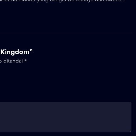
 di sekitar perkebunan.
en Kingdom”
b ditandai
*