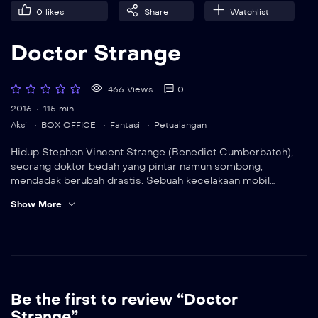
0
likes
Share
Watchlist
Doctor Strange
466 Views
0
2016
115 min
Aksi
BOX OFFICE
Fantasi
Petualangan
Hidup Stephen Vincent Strange (Benedict Cumberbatch),
seorang doktor bedah yang pintar namun sombong,
mendadak berubah drastis. Sebuah kecelakaan mobil
membuat kemampuan tangannya menjadi sangat terbatas.
Show More
Bertekad untuk menyembuhkan kondisinya, ia pun
berpetualang mencari obat untuk memulihkan tangannya.
Perjalanan tersebut mempertemukan sang doktor bedah
dengan penyihir bernama The Ancient One (Tilda Swinton),
yang kemudian mengangkat Strange menjadi murid, dengan
tujuan menjadikan ia sebagai pelindung alam manusia. Kali ini
Strange harus mengesampingkan egonya, dan menggunakan
Be the first to review “Doctor
segala kemampuannya untuk menjadi perantara antara
Strange”