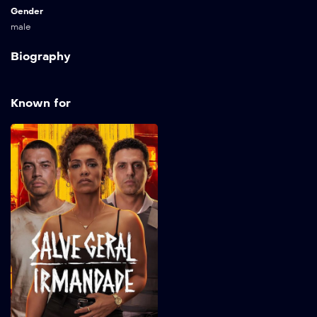
Gender
male
Biography
Known for
State of Fear
2026
103 min
Saat gelombang kerusuhan
terbesar melanda São
Paulo, pengacara dengan
koneksi dunia kriminal harus
bersepakat dengan polisi
demi menyelamatkan
keponakannya yang diculik.
Show More