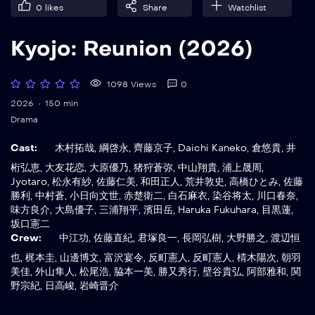
0
likes
Share
Watchlist
Kyojo: Reunion (2026)
1098 Views
0
2026
150 min
Drama
Cast:
木村拓哉
,
綱啓永
,
齊藤京子
,
Daichi Kaneko
,
倉悠貴
,
井
桁弘恵
,
大友花恋
,
大原優乃
,
猪狩蒼弥
,
中山翔貴
,
浦上晟周
,
Jyotaro
,
松永有紗
,
佐藤仁美
,
和田正人
,
荒井敦史
,
高橋ひとみ
,
佐藤
勝利
,
中村蒼
,
小日向文世
,
赤楚衛二
,
白石麻衣
,
染谷将太
,
川口春奈
,
味方良介
,
大島優子
,
三浦翔平
,
濱田岳
,
Haruka Fukuhara
,
目黒蓮
,
坂口憲二
Crew:
中江功
,
佐藤直紀
,
君塚良一
,
長岡弘樹
,
大野勝之
,
渡辺恒
也
,
梶本圭
,
山邊博文
,
富沢宴令
,
反町憲人
,
反町憲人
,
棈木陽次
,
朝羽
美佳
,
外山隼人
,
松尾浩
,
脇本一美
,
勝又秀行
,
壁谷貴弘
,
阿部雅和
,
関
野宗紀
,
日高峻
,
岩崎晋介