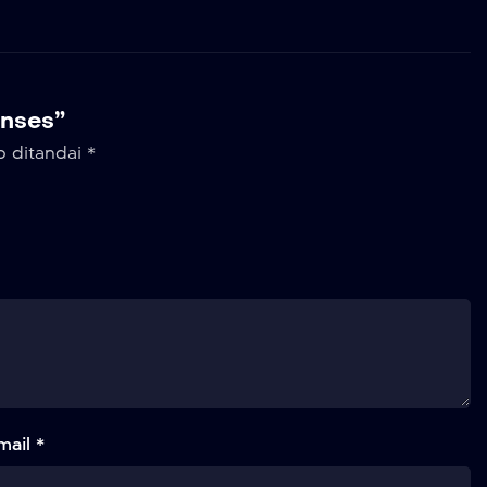
enses”
b ditandai
*
mail *