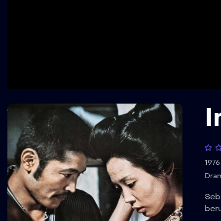
I
1976
Dra
Seb
ber