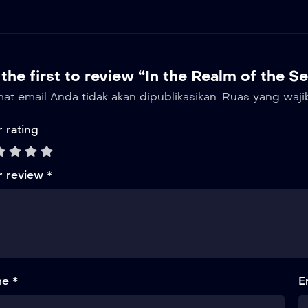
the first to review “In the Realm of the S
at email Anda tidak akan dipublikasikan.
Ruas yang waji
 rating
r review
*
e *
E