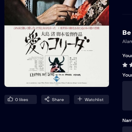
Be 
Alam
Your
You
0
likes
Share
Watchlist
Nam