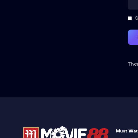
S
Ther
Must Wat