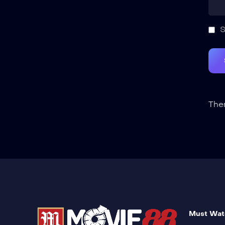
S
Ther
Must Wat