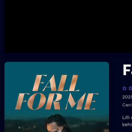
F
202
Ceri
Lil
keh