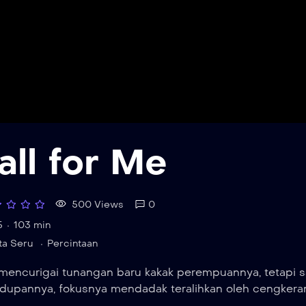
all for Me
500 Views
0
5
103 min
ta Seru
Percintaan
li mencurigai tunangan baru kakak perempuannya, tetapi 
idupannya, fokusnya mendadak teralihkan oleh cengkera