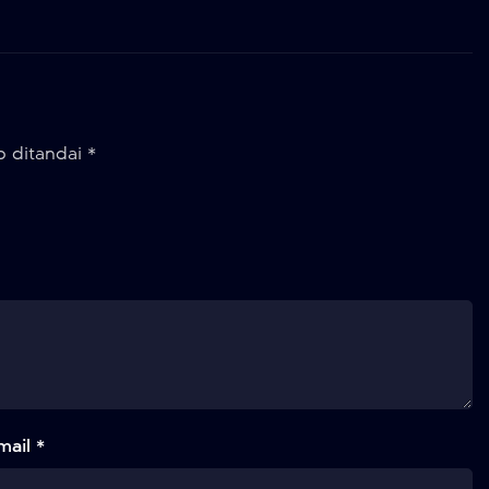
b ditandai
*
mail *