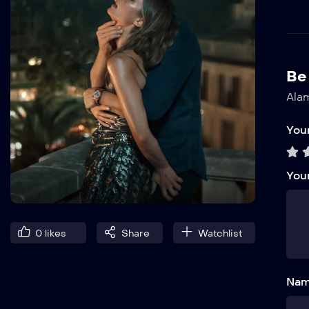
Be 
Alam
Your
You
0
likes
Share
Watchlist
Nam