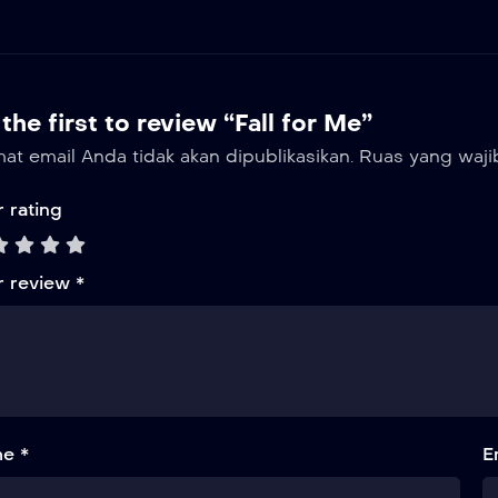
the first to review “Fall for Me”
at email Anda tidak akan dipublikasikan.
Ruas yang waji
 rating
r review
*
e *
E