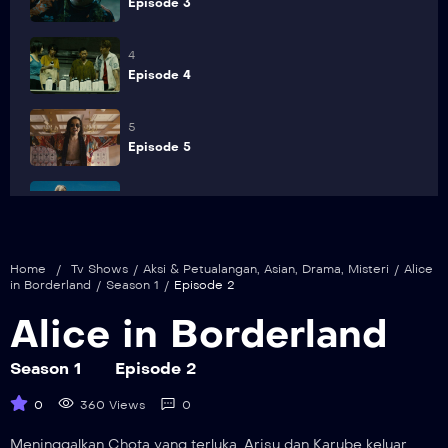
Episode 3
4
Episode 4
5
Episode 5
6
Episode 6
Home
/
Tv Shows
/
Aksi & Petualangan
,
Asian
,
Drama
,
Misteri
/
Alice
7
in Borderland
/
Season 1
/
Episode 2
Episode 7
Alice in Borderland
8
Episode 8
Season 1
Episode 2
0
360 Views
0
Meninggalkan Chota yang terluka, Arisu dan Karube keluar