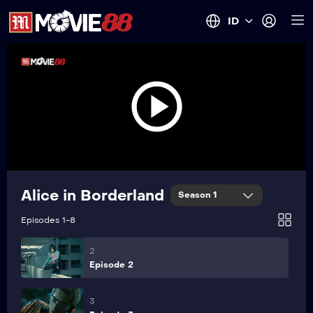
ID
Alice in Borderland
Season 1
1
Episode 1
Episodes 1-8
2
Episode 2
3