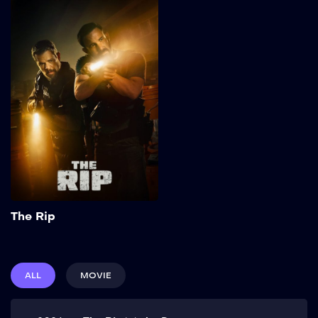
The Rip
2026
113 min
Kepercayaan terkikis ketika
tim polisi Miami
menemukan jutaan dolar
uang tunai di rumah
penyimpanan kumuh,
membuat semua orang—
dan semua hal—
dipertanyakan. Show More
Add to My List
The Rip
ALL
MOVIE