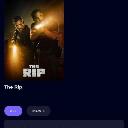
The Rip
2026
113 min
Kepercayaan terkikis ketika
tim polisi Miami
menemukan jutaan dolar
uang tunai di rumah
penyimpanan kumuh,
membuat semua orang—
dan semua hal—
dipertanyakan. Show More
Add to My List
The Rip
ALL
MOVIE