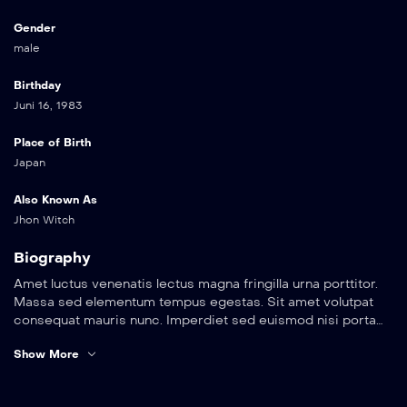
Gender
male
Birthday
Juni 16, 1983
Place of Birth
Japan
Also Known As
Jhon Witch
Biography
Amet luctus venenatis lectus magna fringilla urna porttitor.
Massa sed elementum tempus egestas. Sit amet volutpat
consequat mauris nunc. Imperdiet sed euismod nisi porta
lorem. Pellentesque elit eget gravida cum. Arcu cursus
Amet luctus venenatis lectus magna fringilla urna porttitor.
Show More
euismod quis viverra nibh cras pulvinar mattis nunc. Sed
Massa sed elementum tempus egestas. Sit amet volutpat
elementum tempus egestas sed sed risus pretium quam
consequat mauris nunc. Imperdiet sed euismod nisi porta
vulputate. Vel eros donec ac odio tempor orci dapibus
lorem. Pellentesque elit eget gravida cum. Arcu cursus