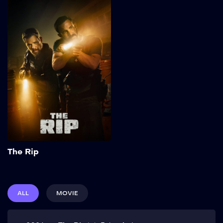
The Rip
2026
113 min
Kepercayaan terkikis ketika
tim polisi Miami
menemukan jutaan dolar
uang tunai di rumah
penyimpanan kumuh,
membuat semua orang—
dan semua hal—
dipertanyakan. Show More
Add to My List
The Rip
ALL
MOVIE