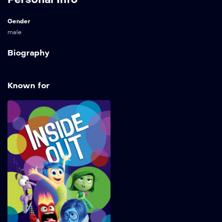
Gender
male
Biography
Known for
Inside Out (2015)
2015
95 min
Tumbuh dewasa bisa
menjadi jalan yang
bergelombang, dan tidak
terkecuali bagi Riley, yang
tercerabut dari
kehidupannya di Midwest
ketika ayahnya memulai
pekerjaan baru di San
Francisco. Emosi pemandu