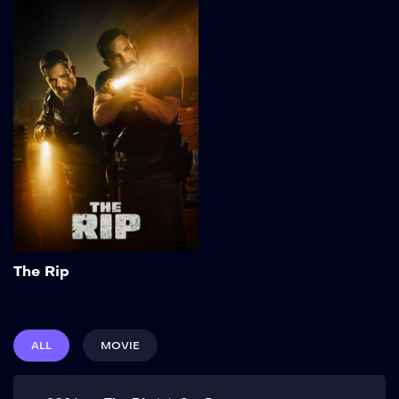
The Rip
2026
113 min
Kepercayaan terkikis ketika
tim polisi Miami
menemukan jutaan dolar
uang tunai di rumah
penyimpanan kumuh,
membuat semua orang—
dan semua hal—
dipertanyakan. Show More
Add to My List
The Rip
ALL
MOVIE