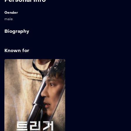
Gender
male
Biography
Known for
Trigger
2025
Saat senjata api ilegal
membanjiri Korea Selatan
yang bebas senjata, polisi
tegas dan mitra
misteriusnya bersatu demi
menghentikan kekacauan
melanda negeri. Show
More