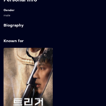
Gender
male
Biography
Known for
Trigger
2025
Saat senjata api ilegal
membanjiri Korea Selatan
yang bebas senjata, polisi
tegas dan mitra
misteriusnya bersatu demi
menghentikan kekacauan
melanda negeri. Show
More